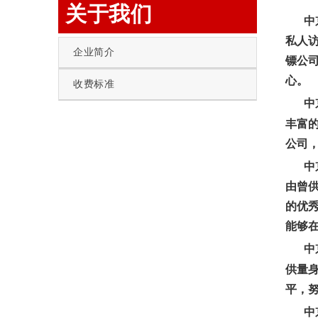
关于我们
中
私人
企业简介
镖公
心。
收费标准
中
丰富
公司
中
由曾
的优
能够
中
供量
平，
中