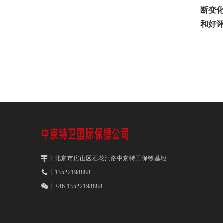
断变
和好
丨北京市房山区石花洞路中京特工保镖基地
丨13522198888
丨+86 13522198888