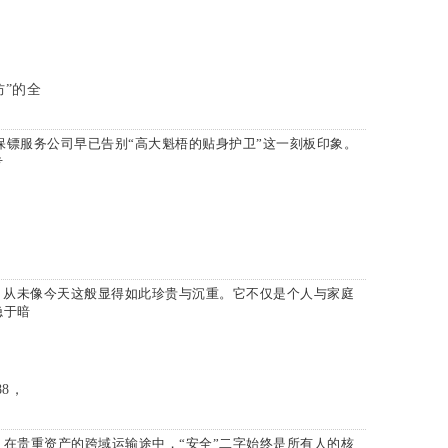
防”的全
保镖服务公司早已告别“高大魁梧的贴身护卫”这一刻板印象。
专
，从未像今天这般显得如此珍贵与沉重。它不仅是个人与家庭
隐于暗
88，
在贵重资产的跨域运输途中，“安全”二字始终是所有人的核