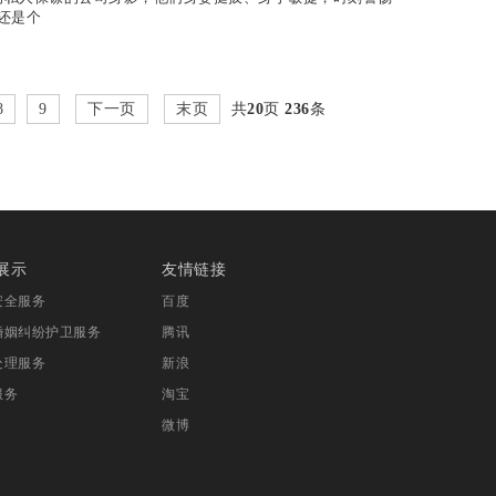
还是个
8
9
下一页
末页
共
20
页
236
条
展示
友情链接
安全服务
百度
婚姻纠纷护卫服务
腾讯
处理服务
新浪
服务
淘宝
微博