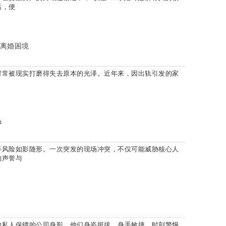
话，便
离婚困境
时常被现实打磨得失去原本的光泽。近年来，因出轨引发的家
u
风险如影随形。一次突发的现场冲突，不仅可能威胁核心人
的声誉与
私人保镖的公司身影，他们身姿挺拔、身手敏捷，时刻警惕