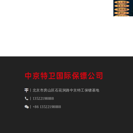
丨北京市房山区石花洞路中京特工保镖基地
丨13522198888
丨+86 13522198888