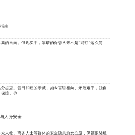
指南
离的画面。但现实中，靠谱的保镖从来不是“能打”这么简
几分忐忑。昔日和睦的亲戚，如今言语相向、矛盾难平，独自
有保障。你
与人身安全
公众人物、商务人士等群体的安全隐患愈发凸显，保镖跟随服