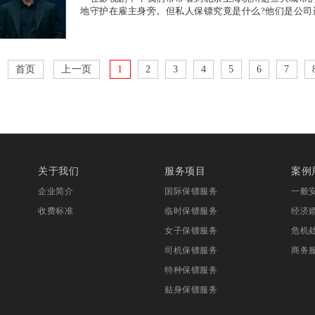
地守护在雇主身旁。但私人保镖究竟是什么?他们是公司
首页
上一页
1
2
3
4
5
6
7
关于我们
服务项目
案例
企业简介
国际保镖服务
一般
收费标准
临时保镖服务
经济
女子保镖服务
危机
司机保镖服务
商务
特种保镖服务
贴身保镖服务