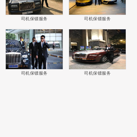
司机保镖服务
司机保镖服务
司机保镖服务
司机保镖服务