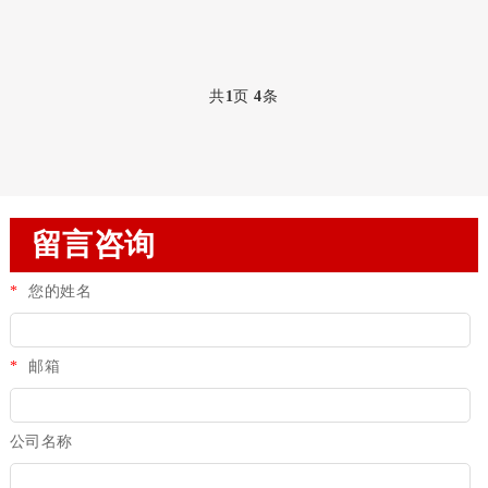
共
1
页
4
条
留言咨询
*
您的姓名
*
邮箱
公司名称