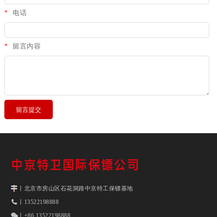
*
电话
*
留言内容
丨北京市房山区石花洞路中京特工保镖基地
丨13522198888
丨+86 13522198888