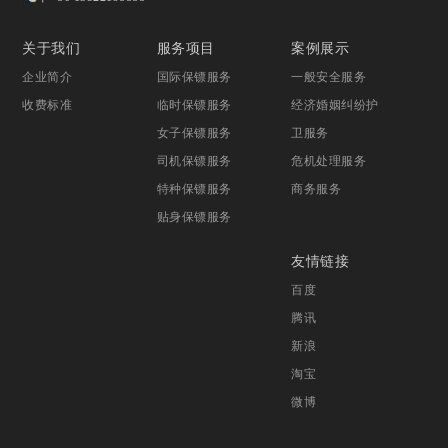
关于我们
服务项目
案例展示
企业简介
国际保镖服务
一般安全服务
收费标准
临时保镖服务
经济婚姻纠纷护
女子保镖服务
卫服务
司机保镖服务
危机处理服务
特种保镖服务
商务服务
贴身保镖服务
友情链接
百度
腾讯
新浪
淘宝
微博