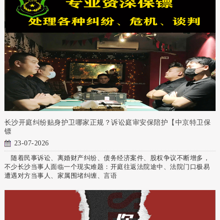
长沙开庭纠纷贴身护卫哪家正规？诉讼庭审安保陪护【中京特卫保
镖
23-07-2026
随着民事诉讼、离婚财产纠纷、债务经济案件、股权争议不断增多，
不少长沙当事人面临一个现实难题：开庭往返法院途中、法院门口极易
遭遇对方当事人、家属围堵纠缠、言语