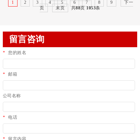
1
2
3
4
5
6
7
8
9
下一
页
末页
共
88
页
1053
条
留言咨询
*
您的姓名
*
邮箱
公司名称
*
电话
*
留言内容