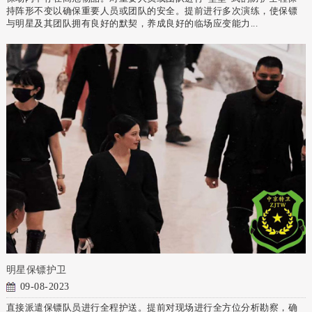
持阵形不变以确保重要人员或团队的安全。提前进行多次演练，使保镖
与明星及其团队拥有良好的默契，养成良好的临场应变能力...
明星保镖护卫
09-08-2023
直接派遣保镖队员进行全程护送。提前对现场进行全方位分析勘察，确