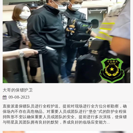
大哥的保镖护卫
09-08-2023
直接派遣保镖队员进行全程护送。提前对现场进行全方位分析勘察，确
保场内不存在高危物品。对重要人员或团队进行“堡垒”式的防护全程保
持阵形不变以确保重要人员或团队的安全。提前进行多次演练，使保镖
与明星及其团队拥有良好的默契，养成良好的临场应变能力...