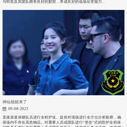
与明星及其团队拥有良好的默契，养成良好的临场应变能力...
神仙姐姐来了
09-08-2023
直接派遣保镖队员进行全程护送。提前对现场进行全方位分析勘察，确
保场内不存在高危物品。对重要人员或团队进行“堡垒”式的防护全程保