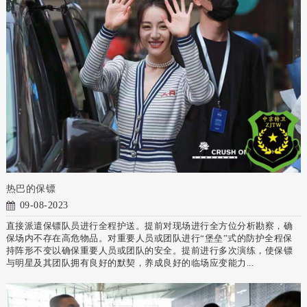
热巴的保镖
09-08-2023
直接派遣保镖队员进行全程护送。提前对现场进行全方位分析勘察，确
保场内不存在高危物品。对重要人员或团队进行“堡垒”式的防护全程保
持阵形不变以确保重要人员或团队的安全。提前进行多次演练，使保镖
与明星及其团队拥有良好的默契，养成良好的临场应变能力...