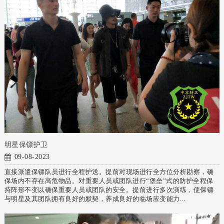
明星保镖护卫
09-08-2023
直接派遣保镖队员进行全程护送。提前对现场进行全方位分析勘察，确
保场内不存在高危物品。对重要人员或团队进行“堡垒”式的防护全程保
持阵形不变以确保重要人员或团队的安全。提前进行多次演练，使保镖
与明星及其团队拥有良好的默契，养成良好的临场应变能力...