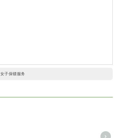
:
女子保镖服务