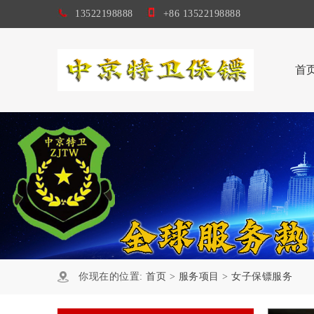
13522198888
+86 13522198888
首
你现在的位置:
首页
>
服务项目
>
女子保镖服务