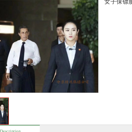
女子保镖
Description