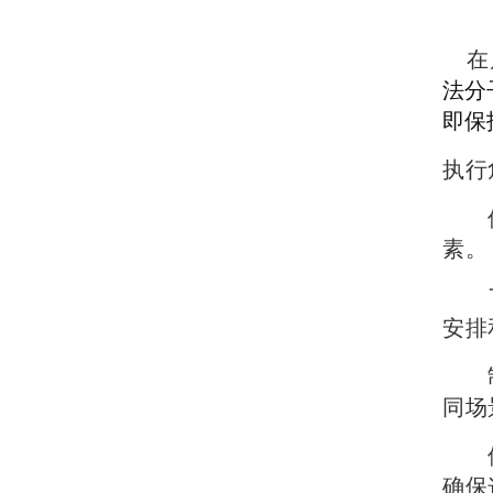
在
法分
即保
执行
保持
素。
了解
安排
制定
同场
使用
确保