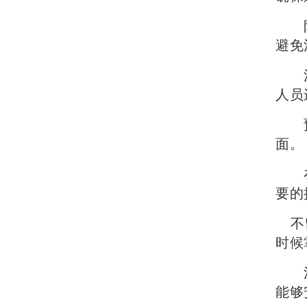
队伍
避免
沟通
人员
预
面。
在执
要的
不留
时候
注意
能够