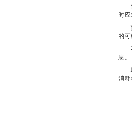
随时
时应
预防
的可
不透
息。
培养
消耗