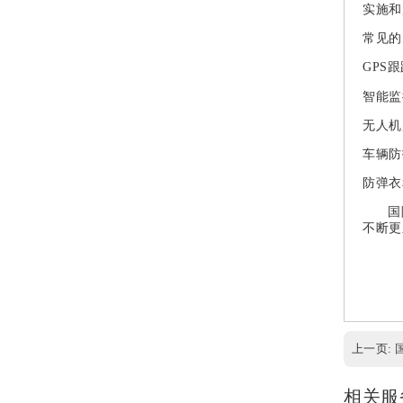
实施和
常见的
GPS
跟
智能监
无人机
车辆防
防弹衣
国
不断更
上一页:
相关服