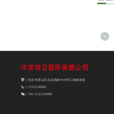
丨北京市房山区石花洞路中京特工保镖基地
丨13522198888
丨+86 13522198888