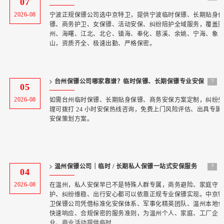
07
准中京特卫
2026-08
宁波正规保镖公司选中京特卫，提供宁波临时保镖、长期贴身
镖、商务护卫、女保镖、活动安保、纠纷陪护全域服务，覆盖
州、海曙、江北、北仑、镇海、奉化、慈溪、余姚、宁海、象
山，资质齐全、极速出勤、严格保密。
台州保镖公司哪家靠谱？临时保镖、长期保镖专业安保
?
05
服务首选 —
2026-08
如需台州临时保镖、长期贴身保镖、商务安保方案定制，纠纷
理可拨打 24 小时安保热线咨询，免费上门风险评估、出具专属
安保策划方案。
温州保镖公司｜临时 / 长期私人保镖一站式安保服务
?
04
—— 中
2026-08
在温州，私人安保早已不是特殊人群专属，商务避险、家庭守
护、纠纷维稳、出行安心都可以依靠正规专业保镖实现。中京
卫保镖公司凭借标准化安保体系、军事化精英团队、温州本地
快速响应、合规保密的服务准则，为温州个人、家庭、工厂企
业、商业活动提供临时...